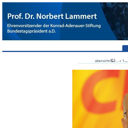
..
übersicht
...
«
1