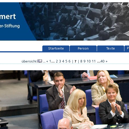
...
...
übersicht
...
«
1
2
3
4
5
6
|
|
8
9
10
11
40
»
7